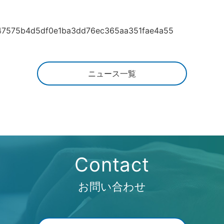
s/fe47575b4d5df0e1ba3dd76ec365aa351fae4a55
ニュース一覧
Contact
お問い合わせ