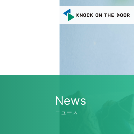
N
e
w
s
ニ
ュ
ー
ス