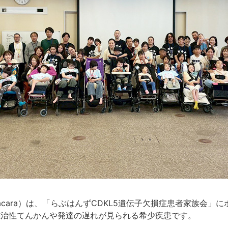
nacara）は、「らぶはんずCDKL5遺伝子欠損症患者家族会
ら難治性てんかんや発達の遅れが見られる希少疾患です。