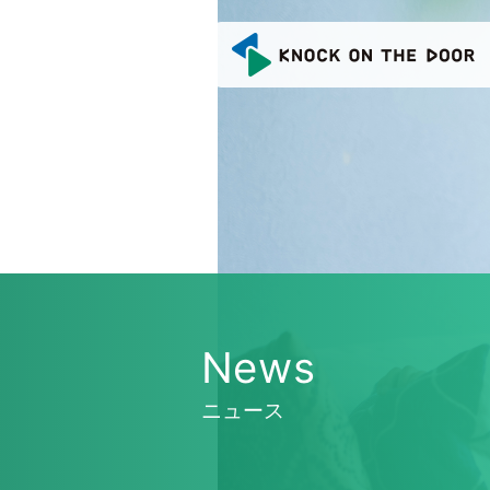
N
e
w
s
ニ
ュ
ー
ス