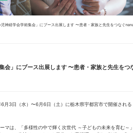
小児神経学会学術集会」にブース出展します 〜患者・家族と先生をつなぐnan
集会」にブース出展します 〜患者・家族と先生をつなぐ
年6月3日（水）〜6月6日（土）に栃木県宇都宮市で開催され
テーマは、「多様性の中で輝く次世代 ～子どもの未来を育む～