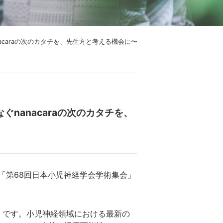
acaraの次のカタチを、先生方と考える機会に〜
nanacaraの次のカタチを、
る「第68回日本小児神経学会学術集会」
」です。小児神経領域における最新の