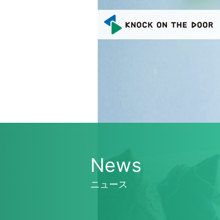
N
e
w
s
ニ
ュ
ー
ス